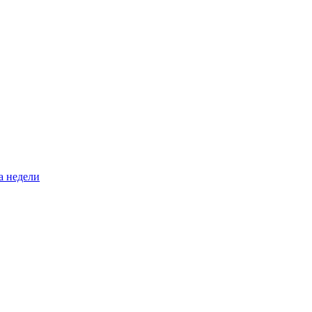
а недели