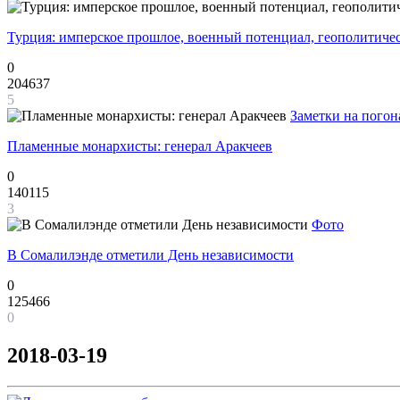
Турция: имперское прошлое, военный потенциал, геополитиче
0
204637
5
Заметки на погон
Пламенные монархисты: генерал Аракчеев
0
140115
3
Фото
В Сомалилэнде отметили День независимости
0
125466
0
2018-03-19