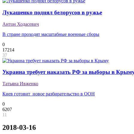
Лукашенко поднял белорусов в ружье
Антон Ходасевич
В стране проходят масштабные военные сборы
0
17214
37
Украина требует наказать РФ за выборы в Крым
Татьяна Ивженко
Киев готовит новое разбирательство в ООН
0
6207
11
2018-03-16