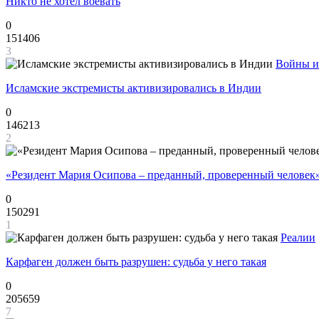
Никто не хотел воевать
0
151406
3
Войны и
Исламские экстремисты активизировались в Индии
0
146213
2
«Резидент Мария Осипова – преданный, проверенный человек
0
150291
1
Реалии
Карфаген должен быть разрушен: судьба у него такая
0
205659
7