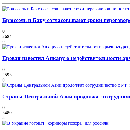
Брюссель и Баку согласовывают сроки переговор
0
2684
0
Ереван известил Анкару о недействительности а
0
2593
0
Страны Центральной Азии продолжат сотрудничест
0
3480
4