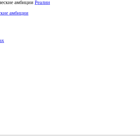
Реалии
ские амбиции
ах