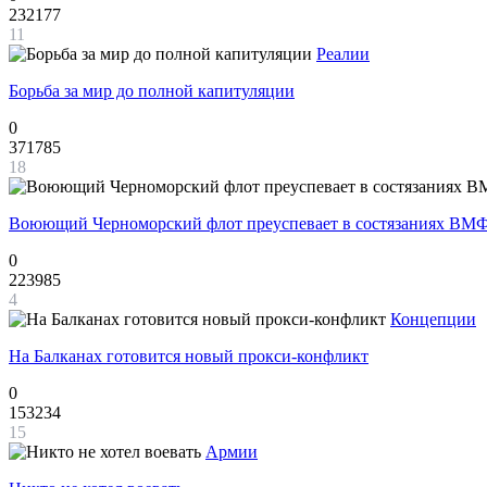
232177
11
Реалии
Борьба за мир до полной капитуляции
0
371785
18
Воюющий Черноморский флот преуспевает в состязаниях ВМФ
0
223985
4
Концепции
На Балканах готовится новый прокси-конфликт
0
153234
15
Армии