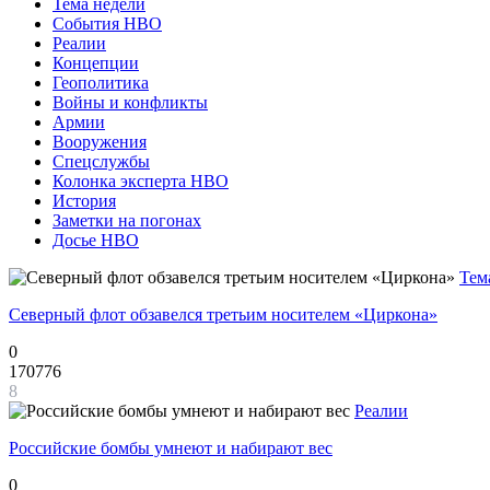
Тема недели
События НВО
Реалии
Концепции
Геополитика
Войны и конфликты
Армии
Вооружения
Спецслужбы
Колонка эксперта НВО
История
Заметки на погонах
Досье НВО
Тем
Северный флот обзавелся третьим носителем «Циркона»
0
170776
8
Реалии
Российские бомбы умнеют и набирают вес
0