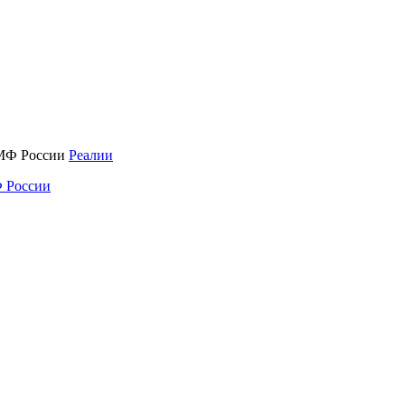
Реалии
 России