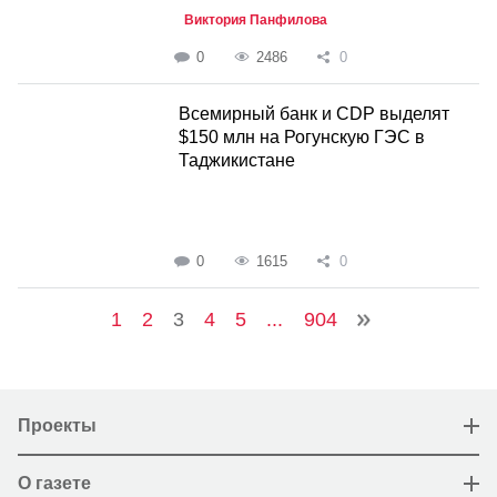
Виктория Панфилова
0
2486
0
Всемирный банк и CDP выделят
$150 млн на Рогунскую ГЭС в
Таджикистане
0
1615
0
1
2
3
4
5
...
904
Проекты
О газете