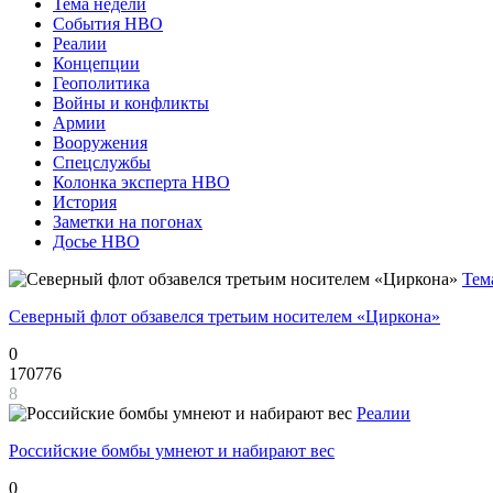
Тема недели
События НВО
Реалии
Концепции
Геополитика
Войны и конфликты
Армии
Вооружения
Спецслужбы
Колонка эксперта НВО
История
Заметки на погонах
Досье НВО
Тем
Северный флот обзавелся третьим носителем «Циркона»
0
170776
8
Реалии
Российские бомбы умнеют и набирают вес
0