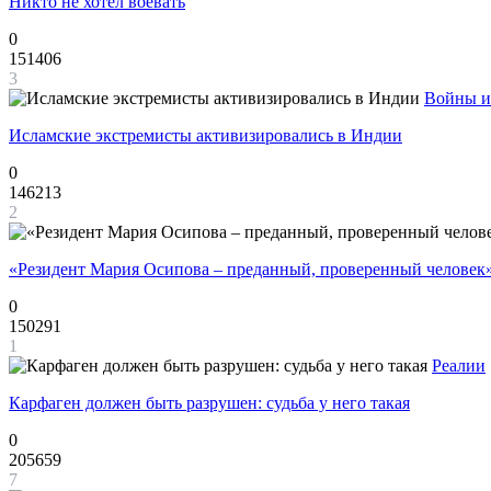
Никто не хотел воевать
0
151406
3
Войны и
Исламские экстремисты активизировались в Индии
0
146213
2
«Резидент Мария Осипова – преданный, проверенный человек
0
150291
1
Реалии
Карфаген должен быть разрушен: судьба у него такая
0
205659
7