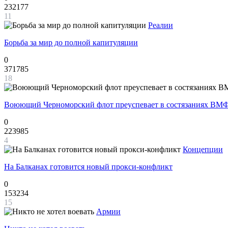
232177
11
Реалии
Борьба за мир до полной капитуляции
0
371785
18
Воюющий Черноморский флот преуспевает в состязаниях ВМФ
0
223985
4
Концепции
На Балканах готовится новый прокси-конфликт
0
153234
15
Армии