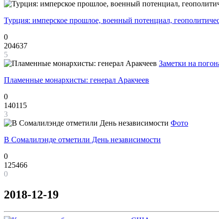
Турция: имперское прошлое, военный потенциал, геополитиче
0
204637
5
Заметки на погон
Пламенные монархисты: генерал Аракчеев
0
140115
3
Фото
В Сомалилэнде отметили День независимости
0
125466
0
2018-12-19