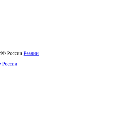
Реалии
 России