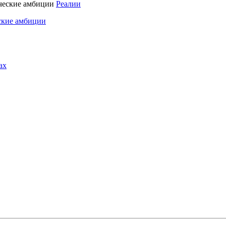
Реалии
ские амбиции
ах