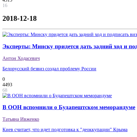
16
2018-12-18
Эксперты: Минску придется дать задний ход и по
Антон Ходасевич
Белорусский безвиз создал проблему России
0
4493
68
В ООН вспомнили о Будапештском меморандуме
Татьяна Ивженко
Киев считает, что идет подготовка к "деоккупации" Крыма