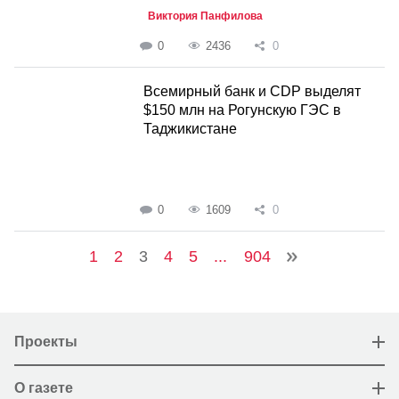
Виктория Панфилова
0
2436
0
Всемирный банк и CDP выделят
$150 млн на Рогунскую ГЭС в
Таджикистане
0
1609
0
1
2
3
4
5
...
904
Проекты
О газете