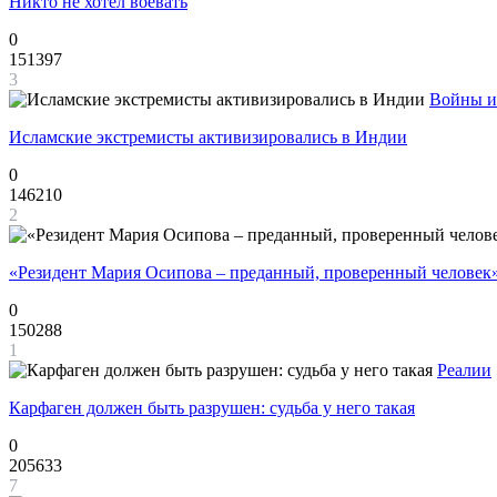
Никто не хотел воевать
0
151397
3
Войны и
Исламские экстремисты активизировались в Индии
0
146210
2
«Резидент Мария Осипова – преданный, проверенный человек
0
150288
1
Реалии
Карфаген должен быть разрушен: судьба у него такая
0
205633
7