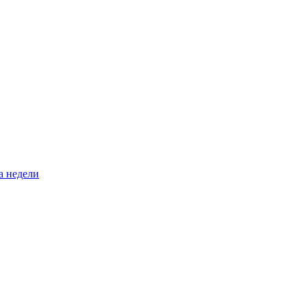
а недели