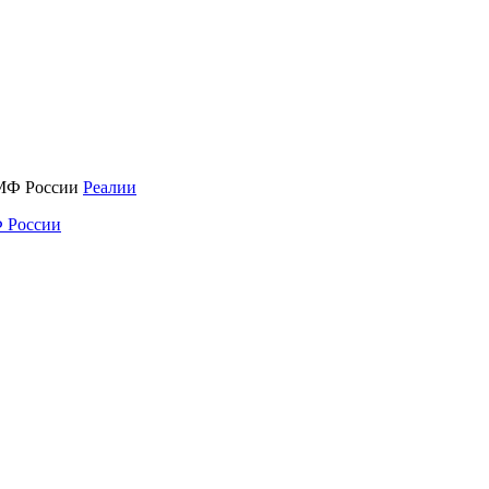
Реалии
 России