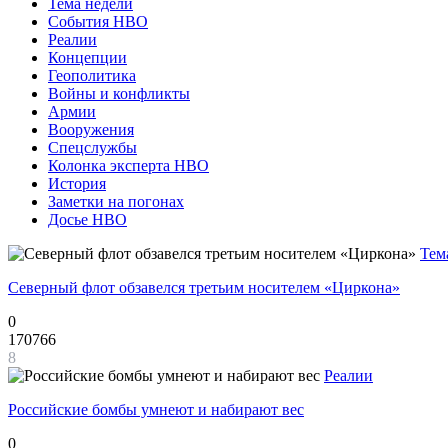
Тема недели
События НВО
Реалии
Концепции
Геополитика
Войны и конфликты
Армии
Вооружения
Спецслужбы
Колонка эксперта НВО
История
Заметки на погонах
Досье НВО
Тем
Северный флот обзавелся третьим носителем «Циркона»
0
170766
8
Реалии
Российские бомбы умнеют и набирают вес
0