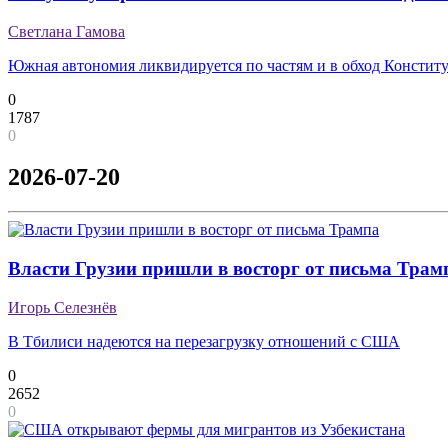
Светлана Гамова
Южная автономия ликвидируется по частям и в обход Констит
0
1787
0
2026-07-20
Власти Грузии пришли в восторг от письма Трам
Игорь Селезнёв
В Тбилиси надеются на перезагрузку отношений с США
0
2652
0