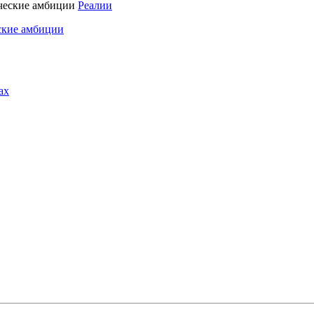
Реалии
ские амбиции
ах