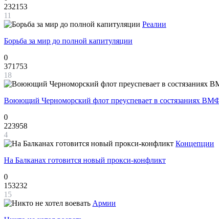
232153
11
Реалии
Борьба за мир до полной капитуляции
0
371753
18
Воюющий Черноморский флот преуспевает в состязаниях ВМФ
0
223958
4
Концепции
На Балканах готовится новый прокси-конфликт
0
153232
15
Армии