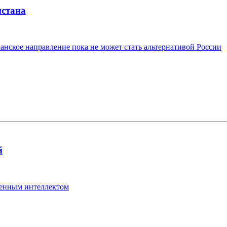
стана
нское направление пока не может стать альтернативой России
й
венным интеллектом