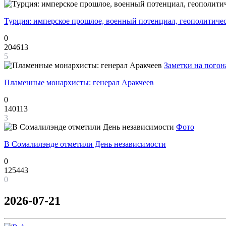
Турция: имперское прошлое, военный потенциал, геополитиче
0
204613
5
Заметки на погон
Пламенные монархисты: генерал Аракчеев
0
140113
3
Фото
В Сомалилэнде отметили День независимости
0
125443
0
2026-07-21