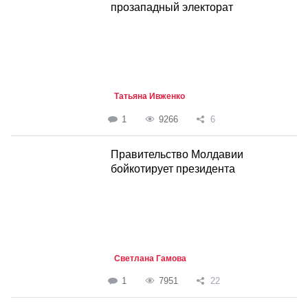
прозападный электорат
Татьяна Ивженко
1
9266
6
Правительство Молдавии
бойкотирует президента
Светлана Гамова
1
7951
22