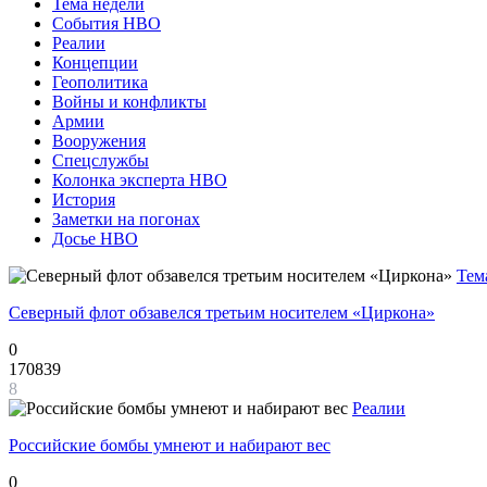
Тема недели
События НВО
Реалии
Концепции
Геополитика
Войны и конфликты
Армии
Вооружения
Спецслужбы
Колонка эксперта НВО
История
Заметки на погонах
Досье НВО
Тем
Северный флот обзавелся третьим носителем «Циркона»
0
170839
8
Реалии
Российские бомбы умнеют и набирают вес
0