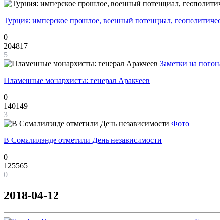
Турция: имперское прошлое, военный потенциал, геополитиче
0
204817
5
Заметки на погон
Пламенные монархисты: генерал Аракчеев
0
140149
3
Фото
В Сомалилэнде отметили День независимости
0
125565
0
2018-04-12