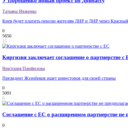
У Порошенко новый проект по Донбассу
Татьяна Ивженко
Киев будет платить пенсии жителям ЛНР и ДНР через Красный
0
5656
15
Киргизия заключает соглашение о партнерстве с 
Виктория Панфилова
Президент Жээнбеков ищет инвесторов для своей страны
0
5091
6
Соглашение с ЕС о расширенном партнерстве не
0