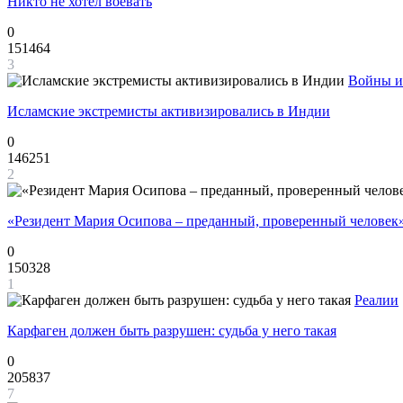
Никто не хотел воевать
0
151464
3
Войны и
Исламские экстремисты активизировались в Индии
0
146251
2
«Резидент Мария Осипова – преданный, проверенный человек
0
150328
1
Реалии
Карфаген должен быть разрушен: судьба у него такая
0
205837
7