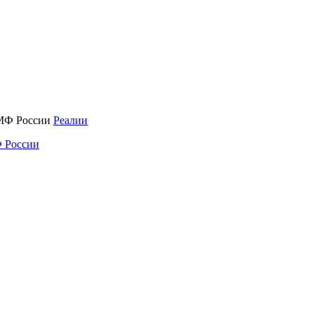
Реалии
 России