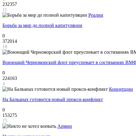
232357
11
Реалии
Борьба за мир до полной капитуляции
0
372014
18
Воюющий Черноморский флот преуспевает в состязаниях ВМФ
0
224163
4
Концепции
На Балканах готовится новый прокси-конфликт
0
153275
15
Армии