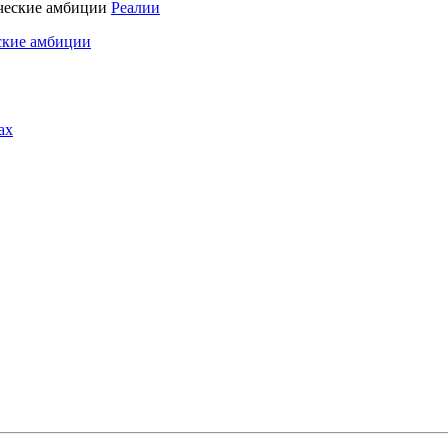
Реалии
ские амбиции
ах