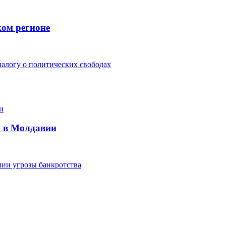
ком регионе
алогу о политических свободах
и в Молдавии
ии угрозы банкротства