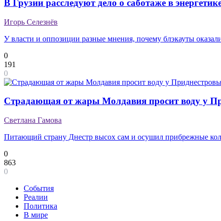
В Грузии расследуют дело о саботаже в энергетик
Игорь Селезнёв
У власти и оппозиции разные мнения, почему блэкауты оказал
0
191
0
Страдающая от жары Молдавия просит воду у П
Светлана Гамова
Питающий страну Днестр высох сам и осушил прибрежные ко
0
863
0
События
Реалии
Политика
В мире