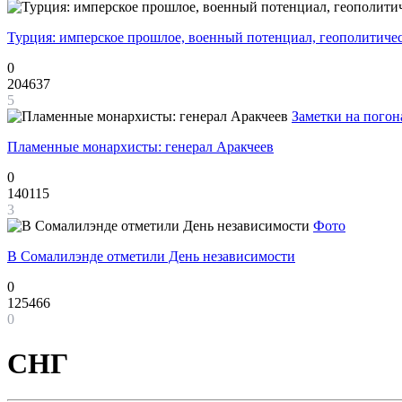
Турция: имперское прошлое, военный потенциал, геополитиче
0
204637
5
Заметки на погон
Пламенные монархисты: генерал Аракчеев
0
140115
3
Фото
В Сомалилэнде отметили День независимости
0
125466
0
СНГ