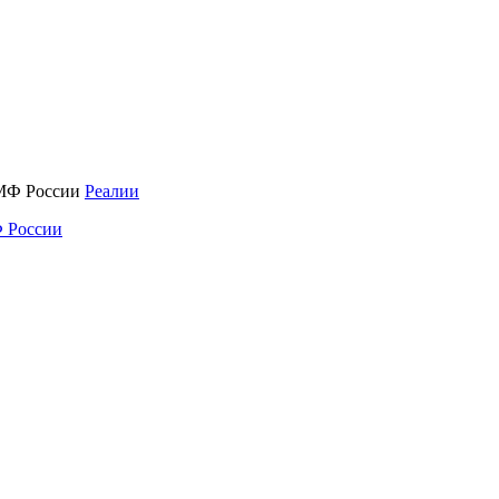
Реалии
 России