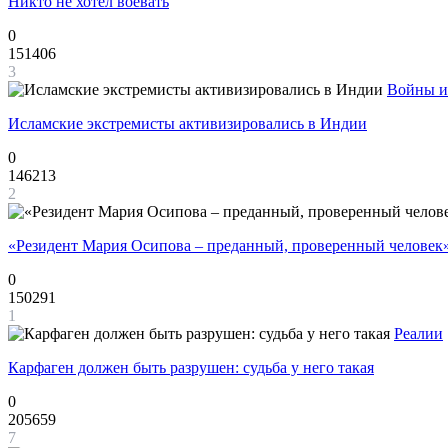
Никто не хотел воевать
0
151406
3
Войны и
Исламские экстремисты активизировались в Индии
0
146213
2
«Резидент Мария Осипова – преданный, проверенный человек
0
150291
1
Реалии
Карфаген должен быть разрушен: судьба у него такая
0
205659
7