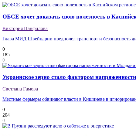
ОБСЕ хочет доказать свою полезность в Каспийс
Виктория Панфилова
Глава МИД Швейцарии предпочел транспорт и безопасность ди
0
185
0
Украинское зерно стало фактором напряженност
Светлана Гамова
Местные фермеры обвиняют власти в Кишиневе в игнорирован
0
204
0