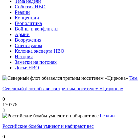
Тема недели
События НВО
Реалии
Концепции
Геополитика
Войны и конфликты
Армии
Вооружения
Спецслужбы
Колонка эксперта НВО
История
Заметки на погонах
Досье НВО
Тем
Северный флот обзавелся третьим носителем «Циркона»
0
170776
8
Реалии
Российские бомбы умнеют и набирают вес
0