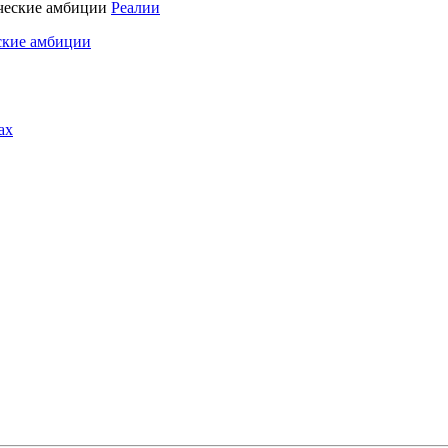
Реалии
ские амбиции
ах