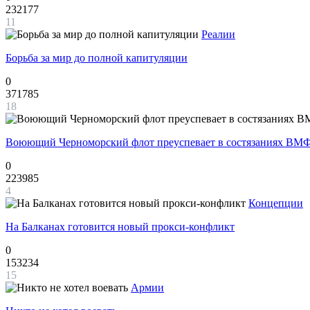
232177
11
Реалии
Борьба за мир до полной капитуляции
0
371785
18
Воюющий Черноморский флот преуспевает в состязаниях ВМФ
0
223985
4
Концепции
На Балканах готовится новый прокси-конфликт
0
153234
15
Армии