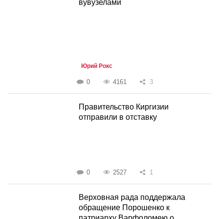
вувузелами
Юрий Рокс
0
4161
3
Правительство Киргизии
отправили в отставку
0
2527
1
Верховная рада поддержала
обращение Порошенко к
патриарху Варфоломею о