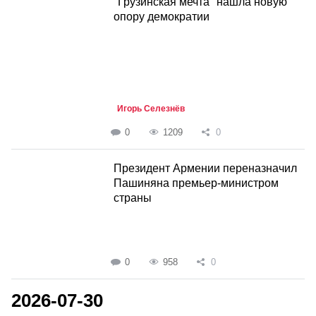
"Грузинская мечта" нашла новую
опору демократии
Игорь Селезнёв
0
1209
0
Президент Армении переназначил
Пашиняна премьер-министром
страны
0
958
0
2026-07-30