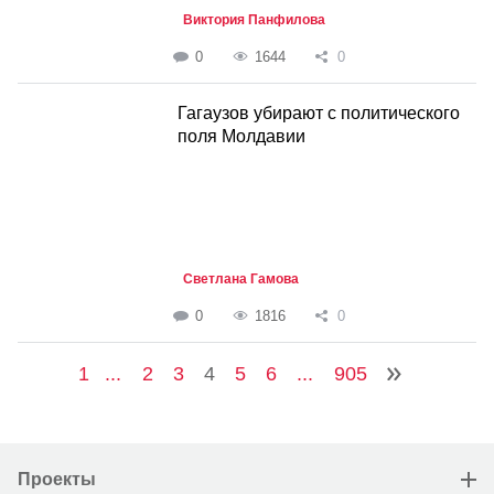
Виктория Панфилова
0
1644
0
Гагаузов убирают с политического
поля Молдавии
Светлана Гамова
0
1816
0
1
...
2
3
4
5
6
...
905
Проекты