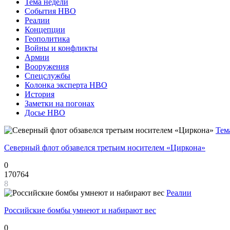
Тема недели
События НВО
Реалии
Концепции
Геополитика
Войны и конфликты
Армии
Вооружения
Спецслужбы
Колонка эксперта НВО
История
Заметки на погонах
Досье НВО
Тем
Северный флот обзавелся третьим носителем «Циркона»
0
170764
8
Реалии
Российские бомбы умнеют и набирают вес
0