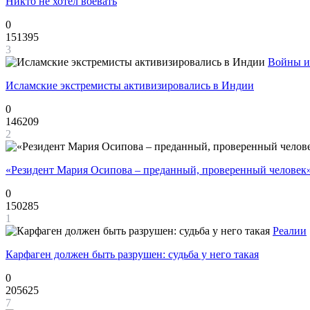
Никто не хотел воевать
0
151395
3
Войны и
Исламские экстремисты активизировались в Индии
0
146209
2
«Резидент Мария Осипова – преданный, проверенный человек
0
150285
1
Реалии
Карфаген должен быть разрушен: судьба у него такая
0
205625
7