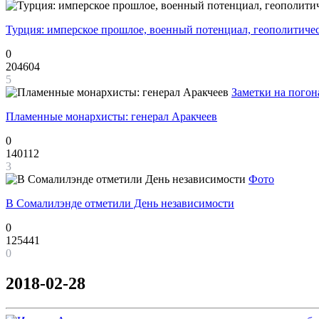
Турция: имперское прошлое, военный потенциал, геополитиче
0
204604
5
Заметки на погон
Пламенные монархисты: генерал Аракчеев
0
140112
3
Фото
В Сомалилэнде отметили День независимости
0
125441
0
2018-02-28