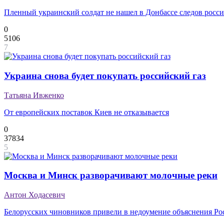
Пленный украинский солдат не нашел в Донбассе следов росс
0
5106
7
Украина снова будет покупать российский газ
Татьяна Ивженко
От европейских поставок Киев не отказывается
0
37834
5
Москва и Минск разворачивают молочные реки
Антон Ходасевич
Белорусских чиновников привели в недоумение объяснения Ро