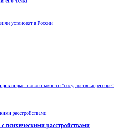
и его тела
или установят в России
ров нормы нового закона о "государстве-агрессоре"
с психическими расстройствами