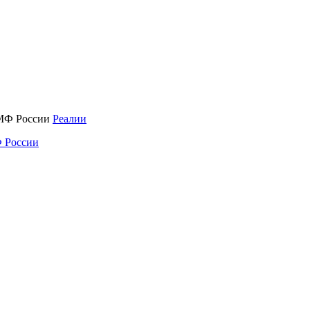
Реалии
 России