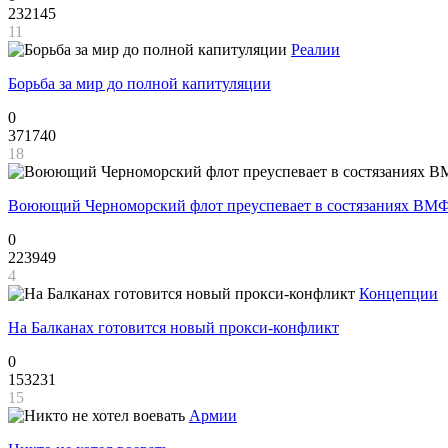
232145
11
Реалии
Борьба за мир до полной капитуляции
0
371740
18
Воюющий Черноморский флот преуспевает в состязаниях ВМФ
0
223949
4
Концепции
На Балканах готовится новый прокси-конфликт
0
153231
15
Армии