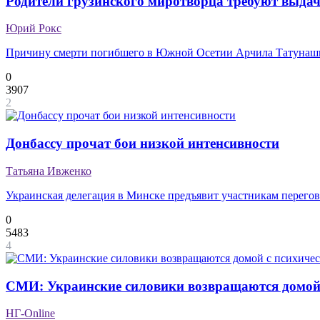
Родители грузинского миротворца требуют выдач
Юрий Рокс
Причину смерти погибшего в Южной Осетии Арчила Татунашв
0
3907
2
Донбассу прочат бои низкой интенсивности
Татьяна Ивженко
Украинская делегация в Минске предъявит участникам перегово
0
5483
4
СМИ: Украинские силовики возвращаются домой 
НГ-Online