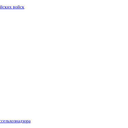
ийских войск
ссельхознадзора