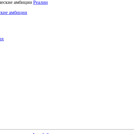
Реалии
ские амбиции
ах