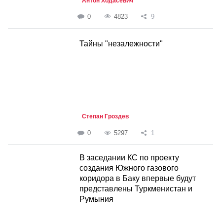
Антон Ходасевич
0
4823
9
Тайны "незалежности"
Степан Гроздев
0
5297
1
В заседании КС по проекту
создания Южного газового
коридора в Баку впервые будут
представлены Туркменистан и
Румыния