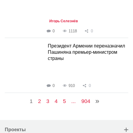
Игорь Селезнёв
0
1118
0
Президент Армении переназначил
Пашиняна премьер-министром
страны
0
910
0
1
2
3
4
5
...
904
Проекты