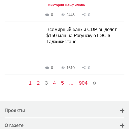
Виктория Панфилова
0
2443
0
Всемирный банк и CDP выделят
$150 млн на Рогунскую ГЭС в
Таджикистане
0
1610
0
1
2
3
4
5
...
904
Проекты
О газете