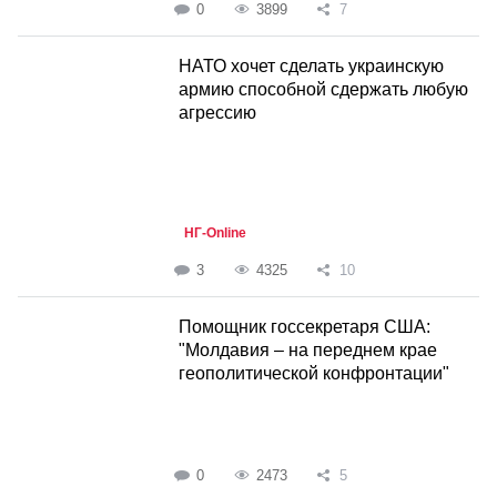
0
3899
7
НАТО хочет сделать украинскую
армию способной сдержать любую
агрессию
НГ-Online
3
4325
10
Помощник госсекретаря США:
"Молдавия – на переднем крае
геополитической конфронтации"
0
2473
5