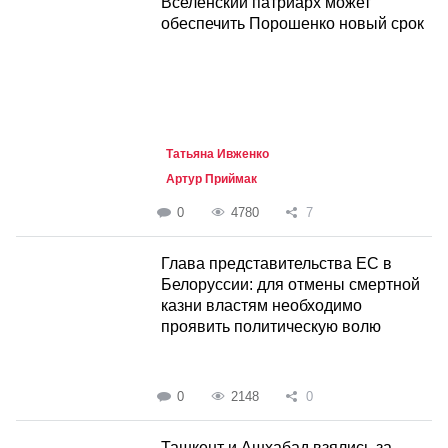
Вселенский патриарх может
обеспечить Порошенко новый срок
Татьяна Ивженко
Артур Приймак
0
4780
7
Глава представительства ЕС в
Белоруссии: для отмены смертной
казни властям необходимо
проявить политическую волю
0
2148
0
Ташкент и Ашхабад взялись за