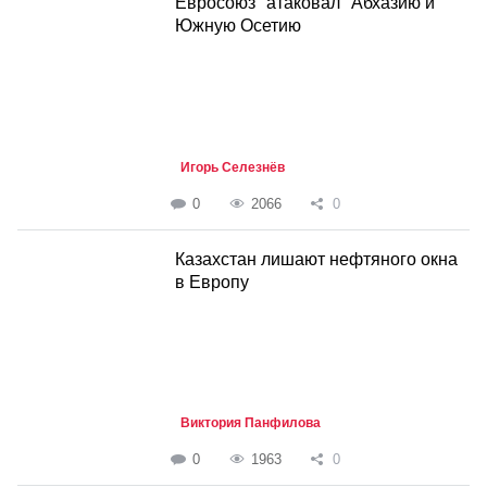
Евросоюз "атаковал" Абхазию и
Южную Осетию
Игорь Селезнёв
0
2066
0
Казахстан лишают нефтяного окна
в Европу
Виктория Панфилова
0
1963
0