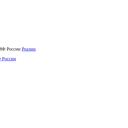
Реалии
 России