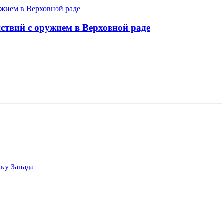
ствий с оружием в Верховной раде
ку Запада