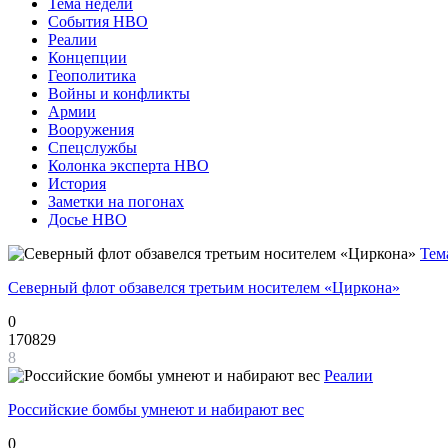
Тема недели
События НВО
Реалии
Концепции
Геополитика
Войны и конфликты
Армии
Вооружения
Спецслужбы
Колонка эксперта НВО
История
Заметки на погонах
Досье НВО
Тем
Северный флот обзавелся третьим носителем «Циркона»
0
170829
8
Реалии
Российские бомбы умнеют и набирают вес
0