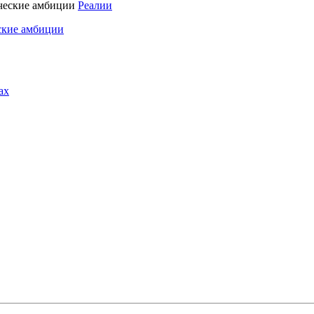
Реалии
ские амбиции
ах