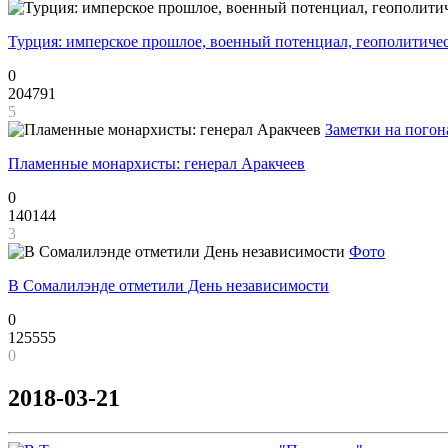
Турция: имперское прошлое, военный потенциал, геополитиче
0
204791
5
Заметки на погон
Пламенные монархисты: генерал Аракчеев
0
140144
3
Фото
В Сомалилэнде отметили День независимости
0
125555
0
2018-03-21