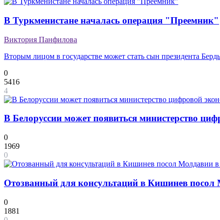
В Туркменистане началась операция "Преемник"
Виктория Панфилова
Вторым лицом в государстве может стать сын президента Берд
0
5416
4
В Белоруссии может появиться министерство ци
0
1969
0
Отозванный для консультаций в Кишинев посол 
0
1881
0