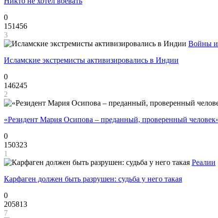
Никто не хотел воевать
0
151456
3
Войны и
Исламские экстремисты активизировались в Индии
0
146245
2
«Резидент Мария Осипова – преданный, проверенный человек
0
150323
1
Реалии
Карфаген должен быть разрушен: судьба у него такая
0
205813
7