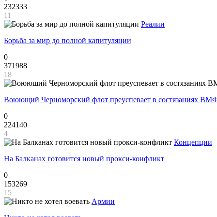
232333
11
Реалии
Борьба за мир до полной капитуляции
0
371988
18
Воюющий Черноморский флот преуспевает в состязаниях ВМФ
0
224140
4
Концепции
На Балканах готовится новый прокси-конфликт
0
153269
15
Армии