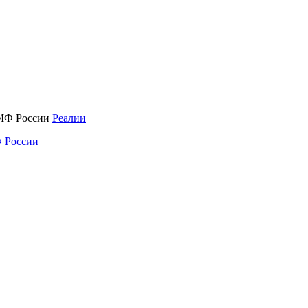
Реалии
 России