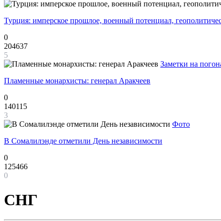
Турция: имперское прошлое, военный потенциал, геополитиче
0
204637
5
Заметки на погон
Пламенные монархисты: генерал Аракчеев
0
140115
3
Фото
В Сомалилэнде отметили День независимости
0
125466
0
СНГ