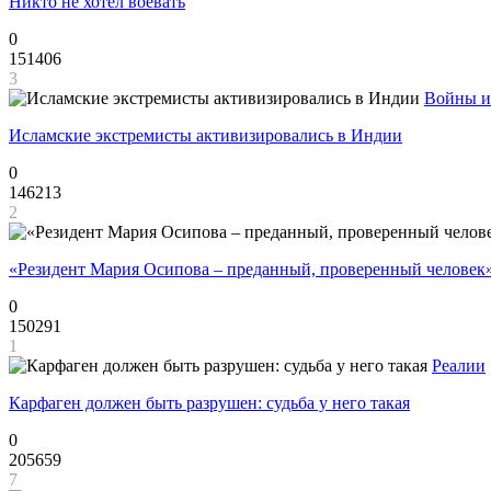
Никто не хотел воевать
0
151406
3
Войны и
Исламские экстремисты активизировались в Индии
0
146213
2
«Резидент Мария Осипова – преданный, проверенный человек
0
150291
1
Реалии
Карфаген должен быть разрушен: судьба у него такая
0
205659
7