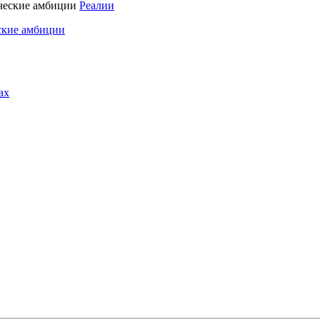
Реалии
ские амбиции
ах