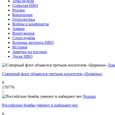
Тема недели
События НВО
Реалии
Концепции
Геополитика
Войны и конфликты
Армии
Вооружения
Спецслужбы
Колонка эксперта НВО
История
Заметки на погонах
Досье НВО
Тем
Северный флот обзавелся третьим носителем «Циркона»
0
170776
8
Реалии
Российские бомбы умнеют и набирают вес
0