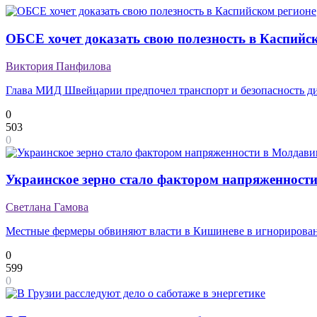
ОБСЕ хочет доказать свою полезность в Каспийс
Виктория Панфилова
Глава МИД Швейцарии предпочел транспорт и безопасность ди
0
503
0
Украинское зерно стало фактором напряженност
Светлана Гамова
Местные фермеры обвиняют власти в Кишиневе в игнорирован
0
599
0