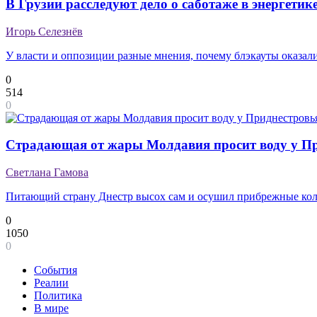
В Грузии расследуют дело о саботаже в энергетик
Игорь Селезнёв
У власти и оппозиции разные мнения, почему блэкауты оказал
0
514
0
Страдающая от жары Молдавия просит воду у П
Светлана Гамова
Питающий страну Днестр высох сам и осушил прибрежные ко
0
1050
0
События
Реалии
Политика
В мире