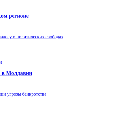
ком регионе
алогу о политических свободах
и в Молдавии
ии угрозы банкротства