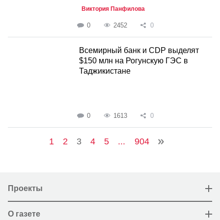
Виктория Панфилова
0
2452
0
Всемирный банк и CDP выделят
$150 млн на Рогунскую ГЭС в
Таджикистане
0
1613
0
1
2
3
4
5
...
904
Проекты
О газете