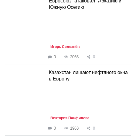
Евросоюз "атаковал" Абхазию и
Южную Осетию
Игорь Селезнёв
0
2066
0
Казахстан лишают нефтяного окна
в Европу
Виктория Панфилова
0
1963
0