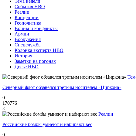
Тема недели
События НВО
Реалии
Концепции
Геополитика
Войны и конфликты
Армии
Вооружения
Спецслужбы
Колонка эксперта НВО
История
Заметки на погонах
Досье НВО
Тем
Северный флот обзавелся третьим носителем «Циркона»
0
170776
8
Реалии
Российские бомбы умнеют и набирают вес
0