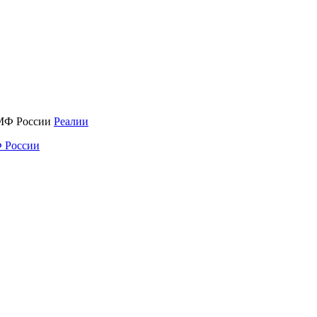
Реалии
 России