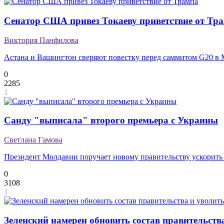
Сенатор США привез Токаеву приветствие от Тр
Виктория Панфилова
Астана и Вашингтон сверяют повестку перед саммитом G20 в
0
2285
1
Санду "выписала" второго премьера с Украины
Светлана Гамова
Президент Молдавии поручает новому правительству ускорить 
0
3108
1
Зеленский намерен обновить состав правительст