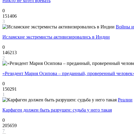
Никто не хотел воевать
0
151406
3
Войны и
Исламские экстремисты активизировались в Индии
0
146213
2
«Резидент Мария Осипова – преданный, проверенный человек
0
150291
1
Реалии
Карфаген должен быть разрушен: судьба у него такая
0
205659
7