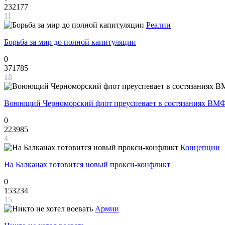
232177
11
Реалии
Борьба за мир до полной капитуляции
0
371785
18
Воюющий Черноморский флот преуспевает в состязаниях ВМФ
0
223985
4
Концепции
На Балканах готовится новый прокси-конфликт
0
153234
15
Армии