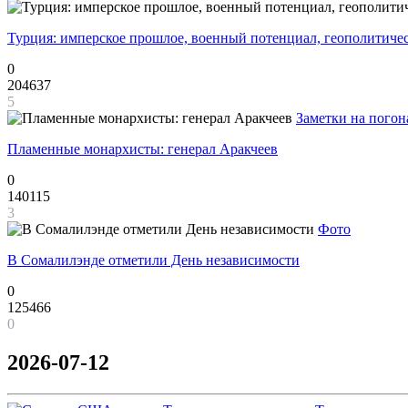
Турция: имперское прошлое, военный потенциал, геополитиче
0
204637
5
Заметки на погон
Пламенные монархисты: генерал Аракчеев
0
140115
3
Фото
В Сомалилэнде отметили День независимости
0
125466
0
2026-07-12