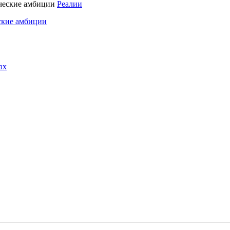
Реалии
ские амбиции
ах