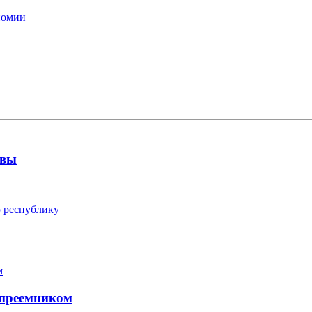
номии
овы
 республику
 преемником