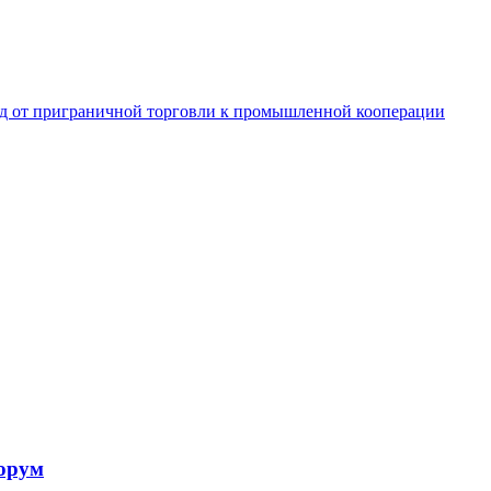
од от приграничной торговли к промышленной кооперации
форум