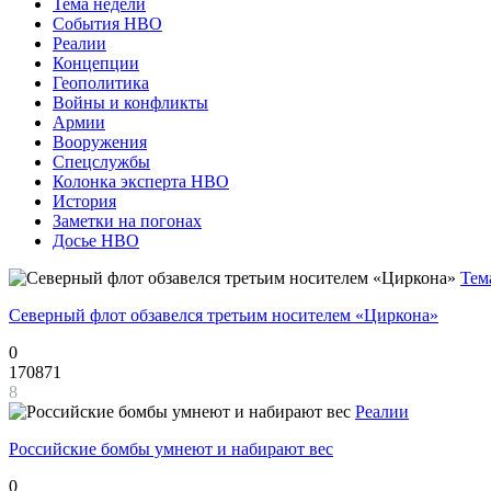
Тема недели
События НВО
Реалии
Концепции
Геополитика
Войны и конфликты
Армии
Вооружения
Спецслужбы
Колонка эксперта НВО
История
Заметки на погонах
Досье НВО
Тем
Северный флот обзавелся третьим носителем «Циркона»
0
170871
8
Реалии
Российские бомбы умнеют и набирают вес
0