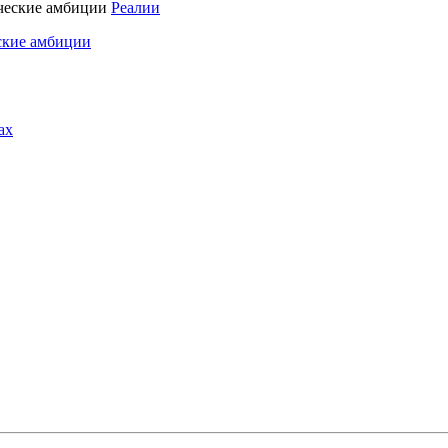
Реалии
ские амбиции
ах