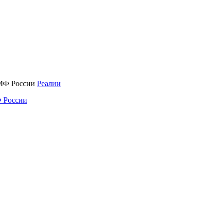
Реалии
 России