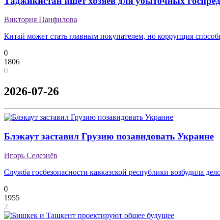
Таджикистан ищет хозяев для убыточных госпре
Виктория Панфилова
Китай может стать главным покупателем, но коррупция способ
0
1806
0
2026-07-26
Блэкаут заставил Грузию позавидовать Украине
Игорь Селезнёв
Служба госбезопасности кавказской республики возбудила дело 
0
1955
2