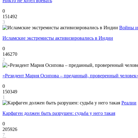
Никто не хотел воевать
0
151492
3
Войны и
Исламские экстремисты активизировались в Индии
0
146270
2
«Резидент Мария Осипова – преданный, проверенный человек
0
150349
1
Реалии
Карфаген должен быть разрушен: судьба у него такая
0
205926
7