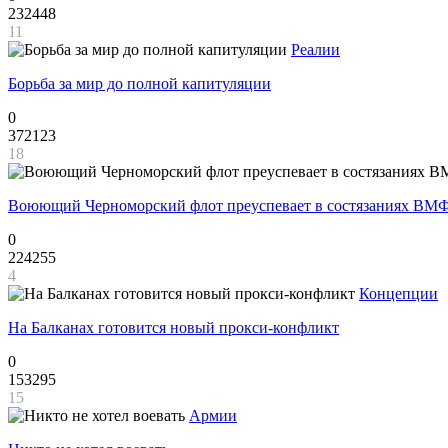
232448
11
Реалии
Борьба за мир до полной капитуляции
0
372123
18
Воюющий Черноморский флот преуспевает в состязаниях ВМФ
0
224255
4
Концепции
На Балканах готовится новый прокси-конфликт
0
153295
15
Армии