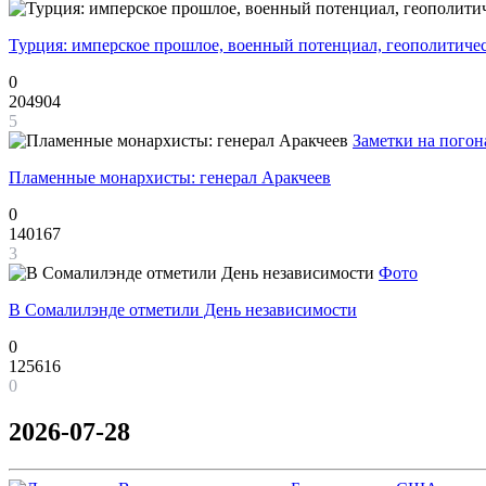
Турция: имперское прошлое, военный потенциал, геополитиче
0
204904
5
Заметки на погон
Пламенные монархисты: генерал Аракчеев
0
140167
3
Фото
В Сомалилэнде отметили День независимости
0
125616
0
2026-07-28