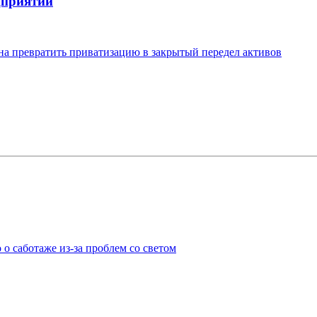
дприятий
на превратить приватизацию в закрытый передел активов
о саботаже из-за проблем со светом