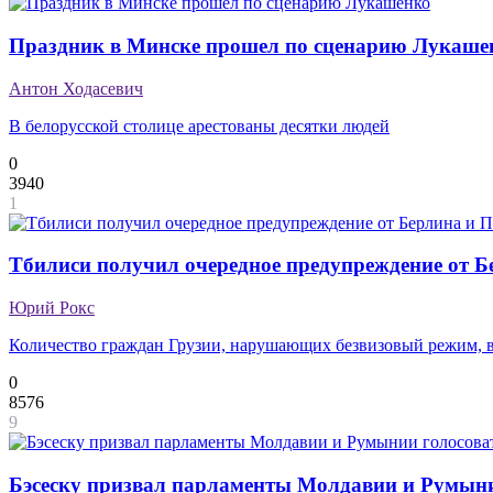
Праздник в Минске прошел по сценарию Лукаше
Антон Ходасевич
В белорусской столице арестованы десятки людей
0
3940
1
Тбилиси получил очередное предупреждение от 
Юрий Рокс
Количество граждан Грузии, нарушающих безвизовый режим, 
0
8576
9
Бэсеску призвал парламенты Молдавии и Румынии