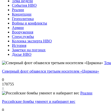
Тема недели
События НВО
Реалии
Концепции
Геополитика
Войны и конфликты
Армии
Вооружения
Спецслужбы
Колонка эксперта НВО
История
Заметки на погонах
Досье НВО
Тем
Северный флот обзавелся третьим носителем «Циркона»
0
170755
8
Реалии
Российские бомбы умнеют и набирают вес
0