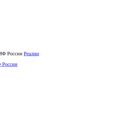
Реалии
 России