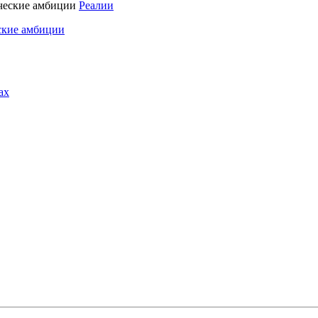
Реалии
ские амбиции
ах