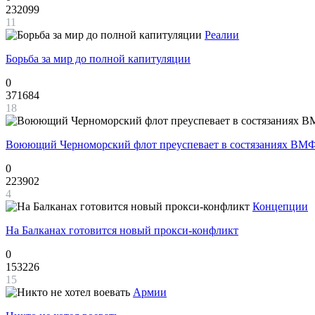
232099
11
Реалии
Борьба за мир до полной капитуляции
0
371684
18
Воюющий Черноморский флот преуспевает в состязаниях ВМФ
0
223902
4
Концепции
На Балканах готовится новый прокси-конфликт
0
153226
15
Армии