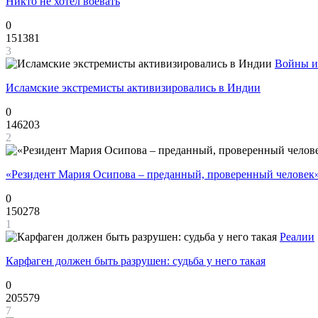
Никто не хотел воевать
0
151381
3
Войны и
Исламские экстремисты активизировались в Индии
0
146203
2
«Резидент Мария Осипова – преданный, проверенный человек
0
150278
1
Реалии
Карфаген должен быть разрушен: судьба у него такая
0
205579
7