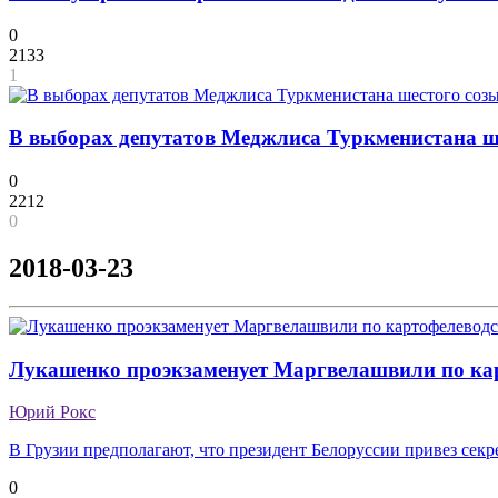
0
2133
1
В выборах депутатов Меджлиса Туркменистана ше
0
2212
0
2018-03-23
Лукашенко проэкзаменует Маргвелашвили по ка
Юрий Рокс
В Грузии предполагают, что президент Белоруссии привез сек
0