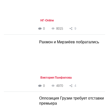
НГ-Online
0
8015
9
Рахмон и Мирзиёев побратались
Виктория Панфилова
0
4970
4
Оппозиция Грузии требует отставки
премьера