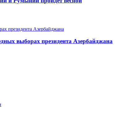
ии и Румынии пройдет весной
едных выборах президента Азербайджана
и