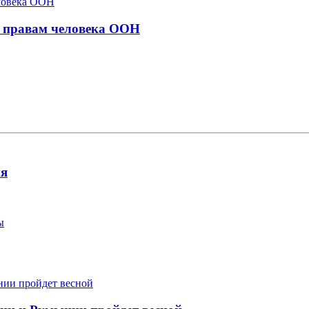
о правам человека ООН
ия
ы