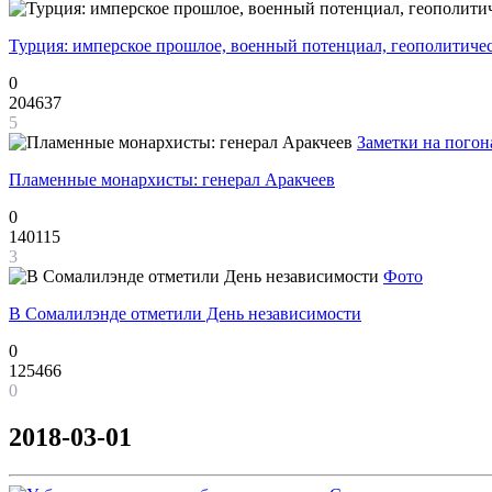
Турция: имперское прошлое, военный потенциал, геополитиче
0
204637
5
Заметки на погон
Пламенные монархисты: генерал Аракчеев
0
140115
3
Фото
В Сомалилэнде отметили День независимости
0
125466
0
2018-03-01