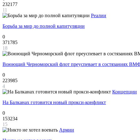
232177
11
Реалии
Борьба за мир до полной капитуляции
0
371785
18
Воюющий Черноморский флот преуспевает в состязаниях ВМФ
0
223985
4
Концепции
На Балканах готовится новый прокси-конфликт
0
153234
15
Армии