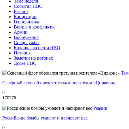
Тема недели
События НВО
Реалии
Концепции
Геополитика
Войны и конфликты
Армии
Вооружения
Спецслужбы
Колонка эксперта НВО
История
Заметки на погонах
Досье НВО
Тем
Северный флот обзавелся третьим носителем «Циркона»
0
170776
8
Реалии
Российские бомбы умнеют и набирают вес
0