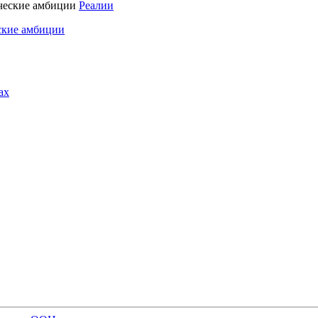
Реалии
ские амбиции
ах