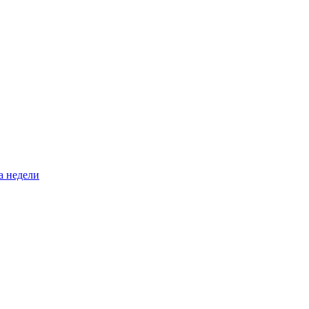
а недели