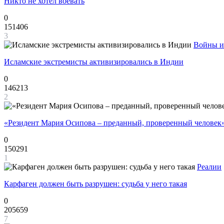
Никто не хотел воевать
0
151406
3
Войны и
Исламские экстремисты активизировались в Индии
0
146213
2
«Резидент Мария Осипова – преданный, проверенный человек
0
150291
1
Реалии
Карфаген должен быть разрушен: судьба у него такая
0
205659
7