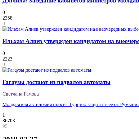
Дэнчила: Заседание кабинетов министров Молдав
0
2358
0
Ильхам Алиев утвержден кандидатом на внеочер
0
2223
0
Гагаузы достают из подвалов автоматы
Светлана Гамова
Молдавская автономия просит Турцию защитить ее от Румыни
1
86703
95