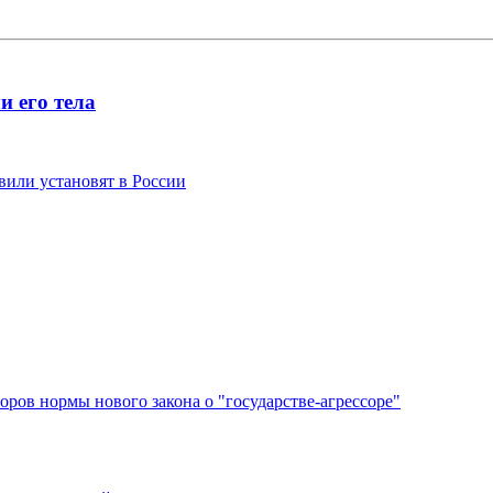
и его тела
или установят в России
ров нормы нового закона о "государстве-агрессоре"