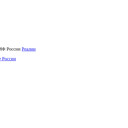
Реалии
 России