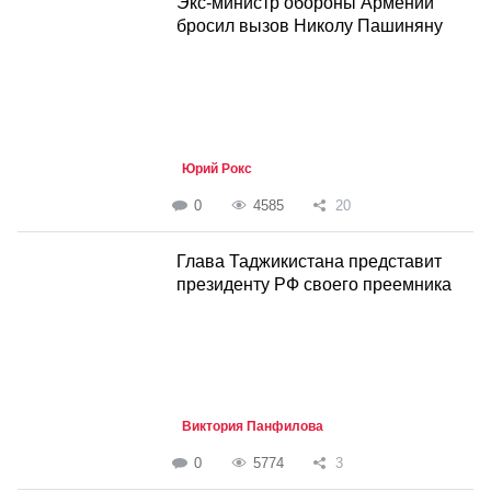
Экс-министр обороны Армении
бросил вызов Николу Пашиняну
Юрий Рокс
0
4585
20
Глава Таджикистана представит
президенту РФ своего преемника
Виктория Панфилова
0
5774
3