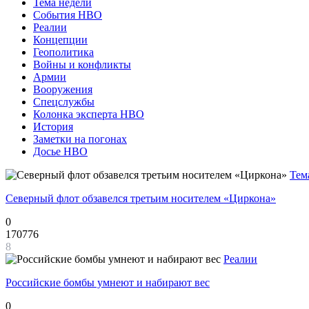
Тема недели
События НВО
Реалии
Концепции
Геополитика
Войны и конфликты
Армии
Вооружения
Спецслужбы
Колонка эксперта НВО
История
Заметки на погонах
Досье НВО
Тем
Северный флот обзавелся третьим носителем «Циркона»
0
170776
8
Реалии
Российские бомбы умнеют и набирают вес
0