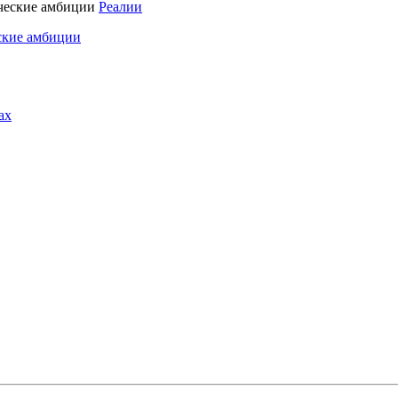
Реалии
ские амбиции
ах