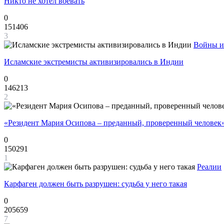
Никто не хотел воевать
0
151406
3
Войны и
Исламские экстремисты активизировались в Индии
0
146213
2
«Резидент Мария Осипова – преданный, проверенный человек
0
150291
1
Реалии
Карфаген должен быть разрушен: судьба у него такая
0
205659
7