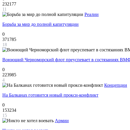
232177
11
Реалии
Борьба за мир до полной капитуляции
0
371785
18
Воюющий Черноморский флот преуспевает в состязаниях ВМФ
0
223985
4
Концепции
На Балканах готовится новый прокси-конфликт
0
153234
15
Армии