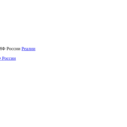
Реалии
 России