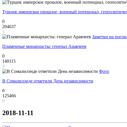
Турция: имперское прошлое, военный потенциал, геополитиче
0
204637
5
Заметки на погон
Пламенные монархисты: генерал Аракчеев
0
140115
3
Фото
В Сомалилэнде отметили День независимости
0
125466
0
2018-11-11