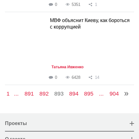
0
5351
1
МВФ объяснит Киеву, как бороться
с коррупцией
Татьяна Ивженко
0
6428
14
1
...
891
892
893
894
895
...
904
Проекты