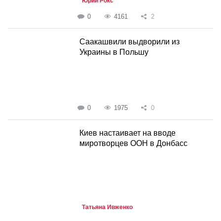
Юрий Рокс
0
4161
2
Саакашвили выдворили из
Украины в Польшу
0
1975
0
Киев настаивает на вводе
миротворцев ООН в Донбасс
Татьяна Ивженко