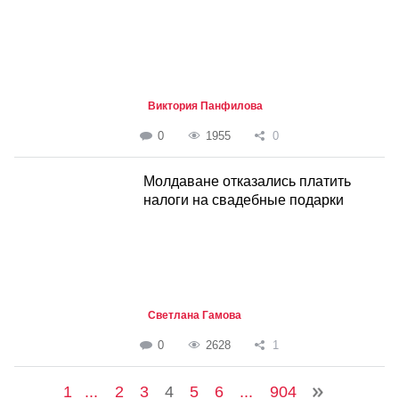
Виктория Панфилова
0
1955
0
Молдаване отказались платить
налоги на свадебные подарки
Светлана Гамова
0
2628
1
1
...
2
3
4
5
6
...
904