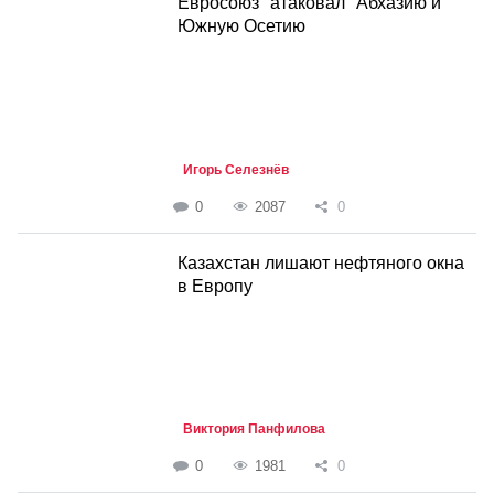
Евросоюз "атаковал" Абхазию и
Южную Осетию
Игорь Селезнёв
0
2087
0
Казахстан лишают нефтяного окна
в Европу
Виктория Панфилова
0
1981
0