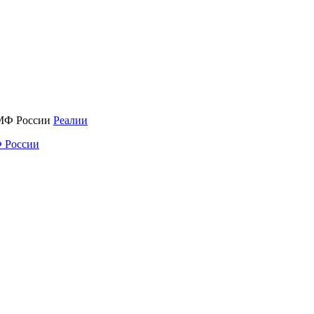
Реалии
 России