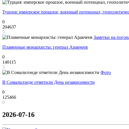
Турция: имперское прошлое, военный потенциал, геополитиче
0
204637
5
Заметки на погон
Пламенные монархисты: генерал Аракчеев
0
140115
3
Фото
В Сомалилэнде отметили День независимости
0
125466
0
2026-07-16