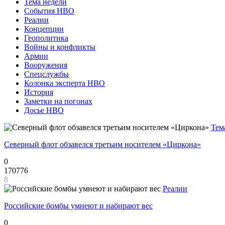
Тема недели
События НВО
Реалии
Концепции
Геополитика
Войны и конфликты
Армии
Вооружения
Спецслужбы
Колонка эксперта НВО
История
Заметки на погонах
Досье НВО
Тем
Северный флот обзавелся третьим носителем «Циркона»
0
170776
8
Реалии
Российские бомбы умнеют и набирают вес
0