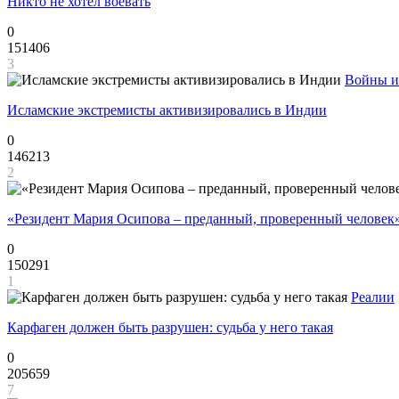
Никто не хотел воевать
0
151406
3
Войны и
Исламские экстремисты активизировались в Индии
0
146213
2
«Резидент Мария Осипова – преданный, проверенный человек
0
150291
1
Реалии
Карфаген должен быть разрушен: судьба у него такая
0
205659
7