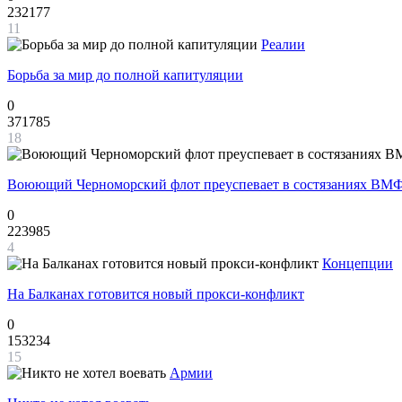
232177
11
Реалии
Борьба за мир до полной капитуляции
0
371785
18
Воюющий Черноморский флот преуспевает в состязаниях ВМФ
0
223985
4
Концепции
На Балканах готовится новый прокси-конфликт
0
153234
15
Армии