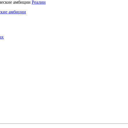
Реалии
ские амбиции
ах