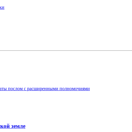
ки
таты послом с расширенными полномочиями
кой земле