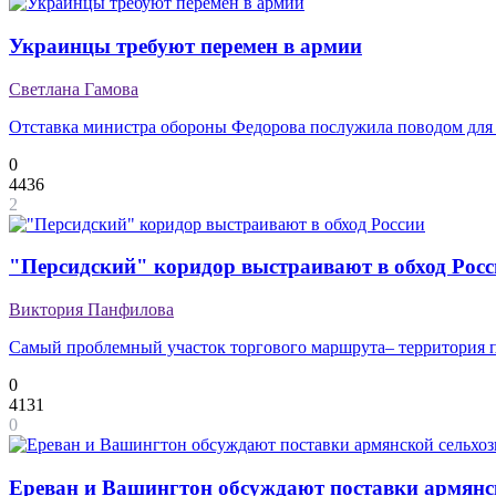
Украинцы требуют перемен в армии
Светлана Гамова
Отставка министра обороны Федорова послужила поводом для 
0
4436
2
"Персидский" коридор выстраивают в обход Рос
Виктория Панфилова
Самый проблемный участок торгового маршрута– территория п
0
4131
0
Ереван и Вашингтон обсуждают поставки армян