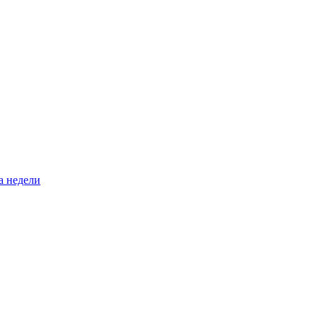
а недели