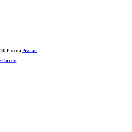
Реалии
 России