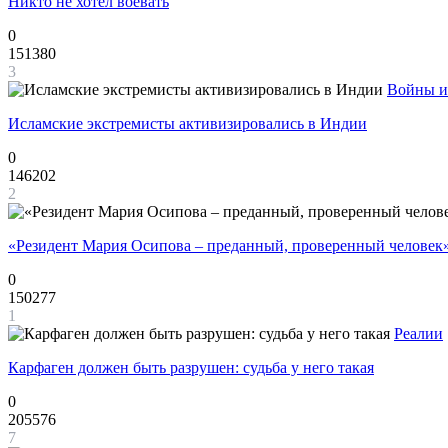
Никто не хотел воевать
0
151380
3
Войны и
Исламские экстремисты активизировались в Индии
0
146202
2
«Резидент Мария Осипова – преданный, проверенный человек
0
150277
1
Реалии
Карфаген должен быть разрушен: судьба у него такая
0
205576
7