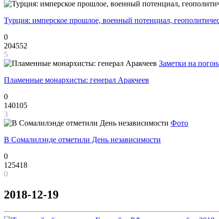
Турция: имперское прошлое, военный потенциал, геополитиче
0
204552
5
Заметки на погон
Пламенные монархисты: генерал Аракчеев
0
140105
3
Фото
В Сомалилэнде отметили День независимости
0
125418
0
2018-12-19