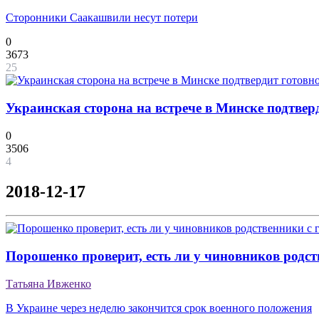
Сторонники Саакашвили несут потери
0
3673
25
Украинская сторона на встрече в Минске подтвер
0
3506
4
2018-12-17
Порошенко проверит, есть ли у чиновников родс
Татьяна Ивженко
В Украине через неделю закончится срок военного положения