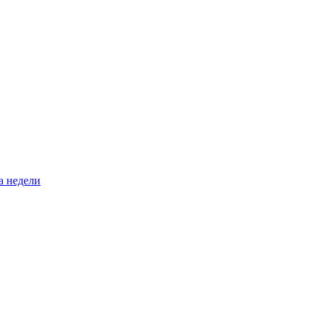
а недели