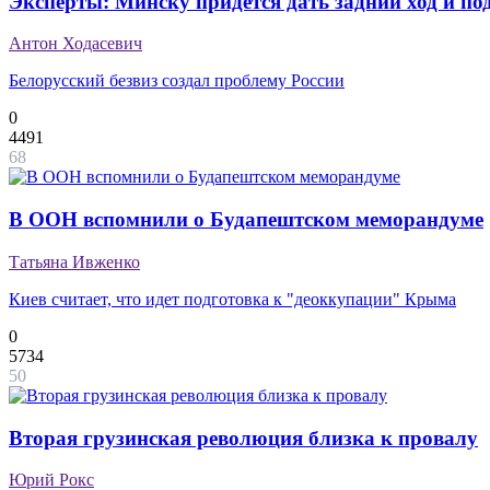
Эксперты: Минску придется дать задний ход и по
Антон Ходасевич
Белорусский безвиз создал проблему России
0
4491
68
В ООН вспомнили о Будапештском меморандуме
Татьяна Ивженко
Киев считает, что идет подготовка к "деоккупации" Крыма
0
5734
50
Вторая грузинская революция близка к провалу
Юрий Рокс