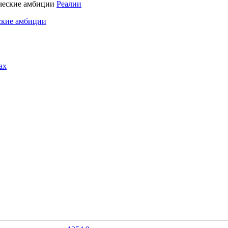
Реалии
ские амбиции
ах