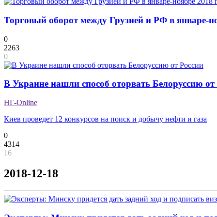
Торговый оборот между Грузией и РФ в январе-но
0
2263
0
В Украине нашли способ оторвать Белоруссию от
НГ-Online
Киев проведет 12 конкурсов на поиск и добычу нефти и газа
0
4314
16
2018-12-18