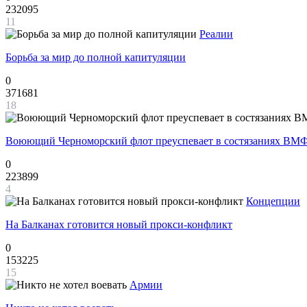
232095
11
Реалии
Борьба за мир до полной капитуляции
0
371681
18
Воюющий Черноморский флот преуспевает в состязаниях ВМФ
0
223899
4
Концепции
На Балканах готовится новый прокси-конфликт
0
153225
15
Армии