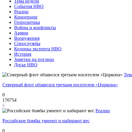
Тема недели
События НВО
Реалии
Концепции
Геополитика
Войны и конфликты
Армии
Вооружения
Спецслужбы
Колонка эксперта НВО
История
Заметки на погонах
Досье НВО
Тем
Северный флот обзавелся третьим носителем «Циркона»
0
170754
8
Реалии
Российские бомбы умнеют и набирают вес
0