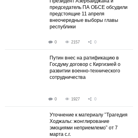
Президент Азербайджана и
председатель ПА ОБСЕ обсудили
предстоящие 11 апреля
внеочередные выборы главы
республики
0
2157
0
Путин внес на ратификацию в
Госдуму договор с Киргизией о
развитии военно-технического
сотрудничества
0
1927
0
Уточнение к материалу "Трагедия
Ходжалы: жонглирование
эмоциями неприемлемо" от 7
марта с.г.