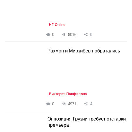
НГ-Online
0
8016
9
Рахмон и Мирзиёев побратались
Виктория Панфилова
0
4971
4
Оппозиция Грузии требует отставки
премьера