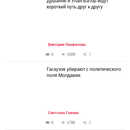
Душанбе и Улан-Батор ищут
короткий путь друг к другу
Виктория Панфилова
0
1589
0
Гагаузов убирают с политического
поля Молдавии
Светлана Гамова
0
1786
0