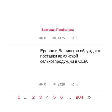
Виктория Панфилова
0
4125
0
Ереван и Вашингтон обсуждают
поставки армянской
сельхозпродукции в США
0
2429
0
1
...
2
3
4
5
6
...
904