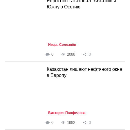
Евросоюз "атаковал" Абхазию и
Южную Осетию
Игорь Селезнёв
0
2088
0
Казахстан лишают нефтяного окна
в Европу
Виктория Панфилова
0
1982
0