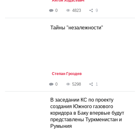
Антон Ходасевич
0
4823
9
Тайны "незалежности"
Степан Гроздев
0
5298
1
В заседании КС по проекту
создания Южного газового
коридора в Баку впервые будут
представлены Туркменистан и
Румыния