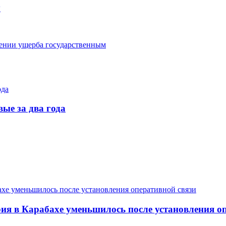
у
ении ущерба государственным
ые за два года
я в Карабахе уменьшилось после установления оп