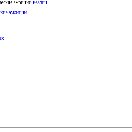
Реалии
ские амбиции
ах