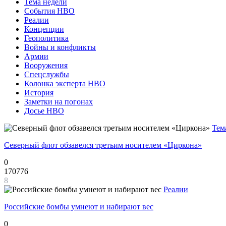
Тема недели
События НВО
Реалии
Концепции
Геополитика
Войны и конфликты
Армии
Вооружения
Спецслужбы
Колонка эксперта НВО
История
Заметки на погонах
Досье НВО
Тем
Северный флот обзавелся третьим носителем «Циркона»
0
170776
8
Реалии
Российские бомбы умнеют и набирают вес
0