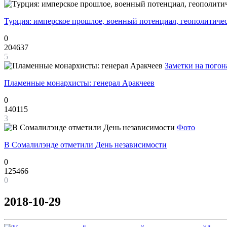
Турция: имперское прошлое, военный потенциал, геополитиче
0
204637
5
Заметки на погон
Пламенные монархисты: генерал Аракчеев
0
140115
3
Фото
В Сомалилэнде отметили День независимости
0
125466
0
2018-10-29