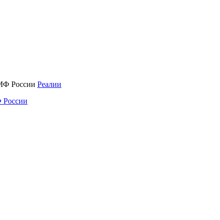
Реалии
 России