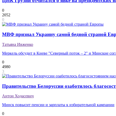
ЦИК Грузии отчитался о явке на президентских 
0
2052
0
МВФ признал Украину самой бедной страной Ев
Татьяна Ивженко
Меркель обсудит в Киеве "Северный поток – 2" и Минские со
0
4980
3
Правительство Белоруссии озаботилось благосос
Антон Ходасевич
Минск повысит пенсии и зарплаты к избирательной кампании
0