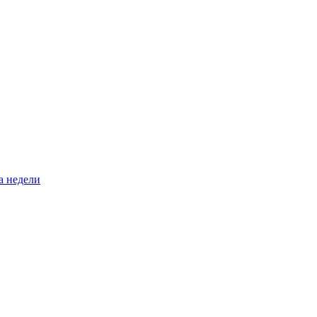
а недели