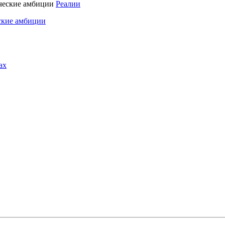
Реалии
ские амбиции
ах