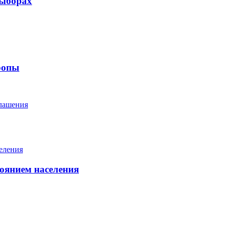
выборах
ропы
глашения
тоянием населения