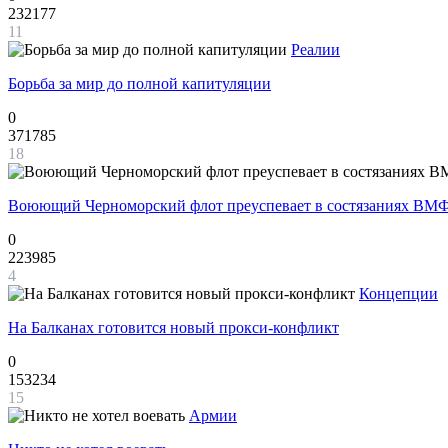
232177
11
Реалии
Борьба за мир до полной капитуляции
0
371785
18
Воюющий Черноморский флот преуспевает в состязаниях ВМФ
0
223985
4
Концепции
На Балканах готовится новый прокси-конфликт
0
153234
15
Армии