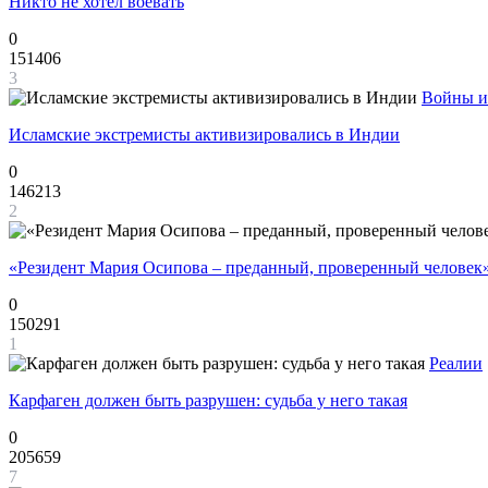
Никто не хотел воевать
0
151406
3
Войны и
Исламские экстремисты активизировались в Индии
0
146213
2
«Резидент Мария Осипова – преданный, проверенный человек
0
150291
1
Реалии
Карфаген должен быть разрушен: судьба у него такая
0
205659
7