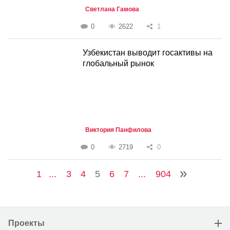
Светлана Гамова
0
2622
1
Узбекистан выводит госактивы на
глобальный рынок
Виктория Панфилова
0
2719
0
1
...
3
4
5
6
7
...
904
Проекты