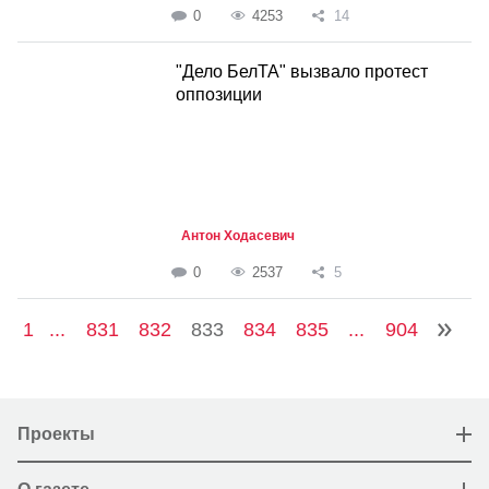
0
4253
14
"Дело БелТА" вызвало протест
оппозиции
Антон Ходасевич
0
2537
5
1
...
831
832
833
834
835
...
904
Проекты