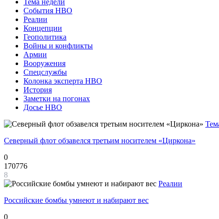
Тема недели
События НВО
Реалии
Концепции
Геополитика
Войны и конфликты
Армии
Вооружения
Спецслужбы
Колонка эксперта НВО
История
Заметки на погонах
Досье НВО
Тем
Северный флот обзавелся третьим носителем «Циркона»
0
170776
8
Реалии
Российские бомбы умнеют и набирают вес
0