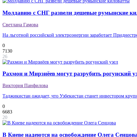
Молдавию с СНГ развели дешевые румынские к
Светлана Гамова
На льготной российской электроэнергии заработает Приднестро
0
7130
26
Рахмон и Мирзиёев могут разрубить рогунский у
Виктория Панфилова
Таджикистан ожидает, что Узбекистан станет инвестором кру
0
6683
20
В Киеве надеются на освобождение Олега Сенцов