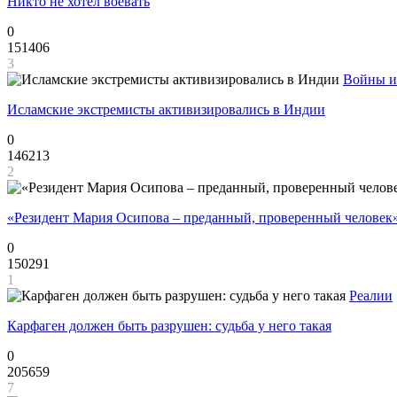
Никто не хотел воевать
0
151406
3
Войны и
Исламские экстремисты активизировались в Индии
0
146213
2
«Резидент Мария Осипова – преданный, проверенный человек
0
150291
1
Реалии
Карфаген должен быть разрушен: судьба у него такая
0
205659
7