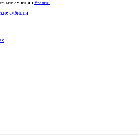
Реалии
ские амбиции
ах