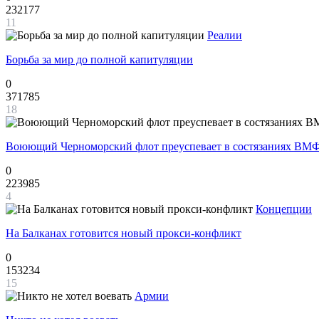
232177
11
Реалии
Борьба за мир до полной капитуляции
0
371785
18
Воюющий Черноморский флот преуспевает в состязаниях ВМФ
0
223985
4
Концепции
На Балканах готовится новый прокси-конфликт
0
153234
15
Армии