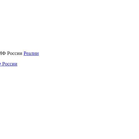
Реалии
 России