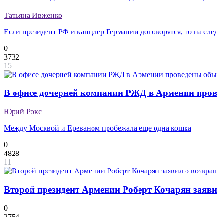
Татьяна Ивженко
Если президент РФ и канцлер Германии договорятся, то на сл
0
3732
15
В офисе дочерней компании РЖД в Армении про
Юрий Рокс
Между Москвой и Ереваном пробежала еще одна кошка
0
4828
11
Второй президент Армении Роберт Кочарян заяви
0
2754