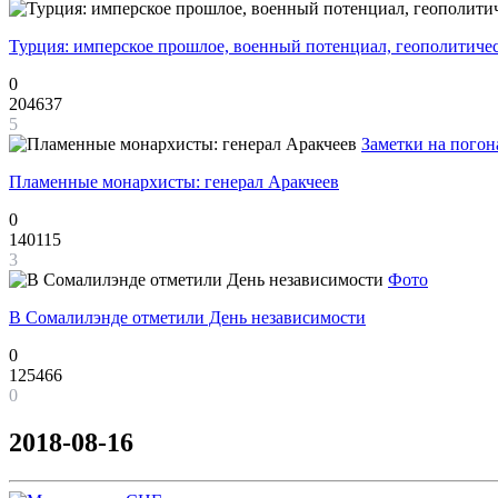
Турция: имперское прошлое, военный потенциал, геополитиче
0
204637
5
Заметки на погон
Пламенные монархисты: генерал Аракчеев
0
140115
3
Фото
В Сомалилэнде отметили День независимости
0
125466
0
2018-08-16