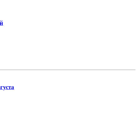
ей
густа