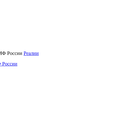
Реалии
 России