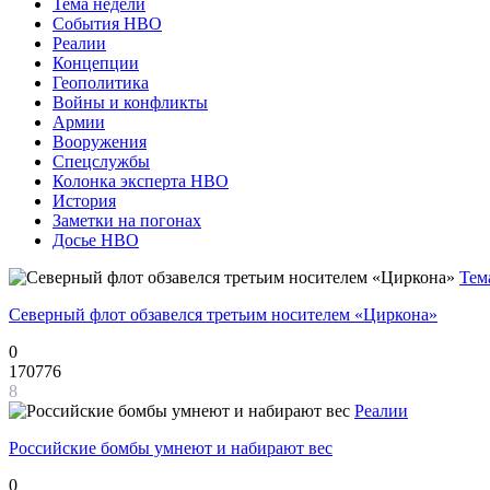
Тема недели
События НВО
Реалии
Концепции
Геополитика
Войны и конфликты
Армии
Вооружения
Спецслужбы
Колонка эксперта НВО
История
Заметки на погонах
Досье НВО
Тем
Северный флот обзавелся третьим носителем «Циркона»
0
170776
8
Реалии
Российские бомбы умнеют и набирают вес
0