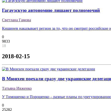
Гагаузскую автономию лишают полномочий
Светлана Гамова
Кишинев наказывает регион за то, что он смотрит российские 
0
9833
18
2018-02-15
В Мюнхен поехали сразу две украинские делегац
Татьяна Ивженко
У Тимошенко и Порошенко – разные планы по урегулированию
0
25282