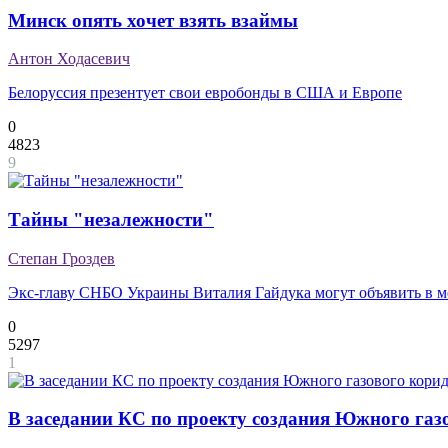
Минск опять хочет взять взаймы
Антон Ходасевич
Белоруссия презентует свои евробонды в США и Европе
0
4823
9
Тайны "незалежности"
Степан Гроздев
Экс-главу СНБО Украины Виталия Гайдука могут объявить в ме
0
5297
1
В заседании КС по проекту создания Южного газ