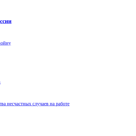
ссии
войну
а
ва несчастных случаев на работе