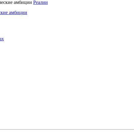
Реалии
ские амбиции
ах