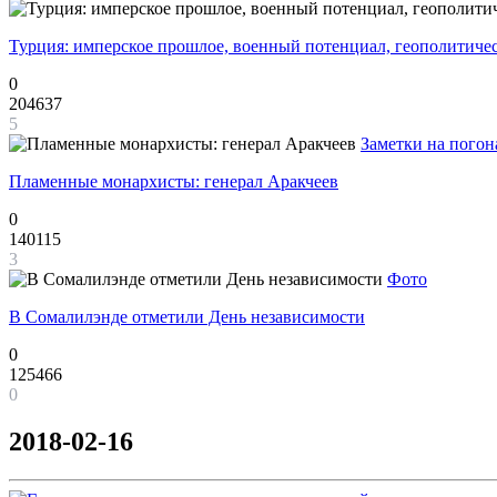
Турция: имперское прошлое, военный потенциал, геополитиче
0
204637
5
Заметки на погон
Пламенные монархисты: генерал Аракчеев
0
140115
3
Фото
В Сомалилэнде отметили День независимости
0
125466
0
2018-02-16