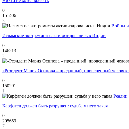
Никто не хотел воевать
0
151406
3
Войны и
Исламские экстремисты активизировались в Индии
0
146213
2
«Резидент Мария Осипова – преданный, проверенный человек
0
150291
1
Реалии
Карфаген должен быть разрушен: судьба у него такая
0
205659
7