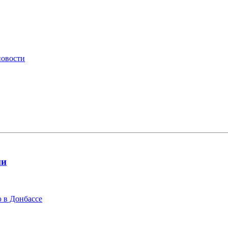
новости
ии
 в Донбассе