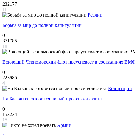
232177
11
Реалии
Борьба за мир до полной капитуляции
0
371785
18
Воюющий Черноморский флот преуспевает в состязаниях ВМФ
0
223985
4
Концепции
На Балканах готовится новый прокси-конфликт
0
153234
15
Армии