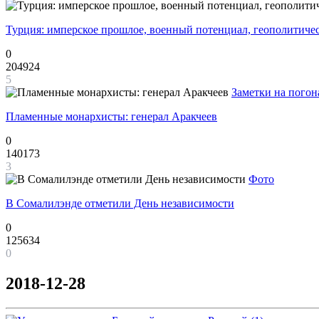
Турция: имперское прошлое, военный потенциал, геополитиче
0
204924
5
Заметки на погон
Пламенные монархисты: генерал Аракчеев
0
140173
3
Фото
В Сомалилэнде отметили День независимости
0
125634
0
2018-12-28