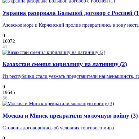
Украина разорвала Большой договор с Россией (1
Азовское море и Керченский пролив превратились в зону нест
0
16072
41
Казахстан сменил кириллицу на латиницу (2)
Из республики стали уезжать представители нацменьшинств, г
0
19645
56
Москва и Минск прекратили молочную войну (3)
Стороны договорились об условиях торгового мира
0