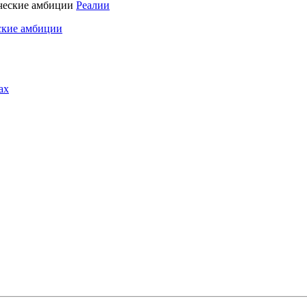
Реалии
ские амбиции
ах