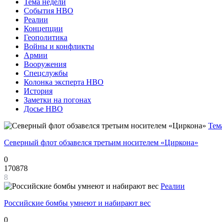
Тема недели
События НВО
Реалии
Концепции
Геополитика
Войны и конфликты
Армии
Вооружения
Спецслужбы
Колонка эксперта НВО
История
Заметки на погонах
Досье НВО
Тем
Северный флот обзавелся третьим носителем «Циркона»
0
170878
8
Реалии
Российские бомбы умнеют и набирают вес
0