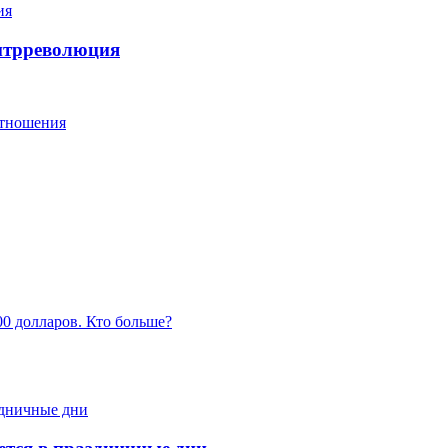
онтрреволюция
отношения
00 долларов. Кто больше?