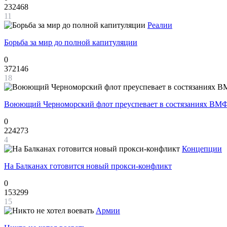
232468
11
Реалии
Борьба за мир до полной капитуляции
0
372146
18
Воюющий Черноморский флот преуспевает в состязаниях ВМФ
0
224273
4
Концепции
На Балканах готовится новый прокси-конфликт
0
153299
15
Армии