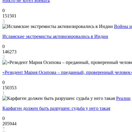
Никто не хотел воевать
0
151501
3
Войны и
Исламские экстремисты активизировались в Индии
0
146273
2
«Резидент Мария Осипова – преданный, проверенный человек
0
150353
1
Реалии
Карфаген должен быть разрушен: судьба у него такая
0
205944
7