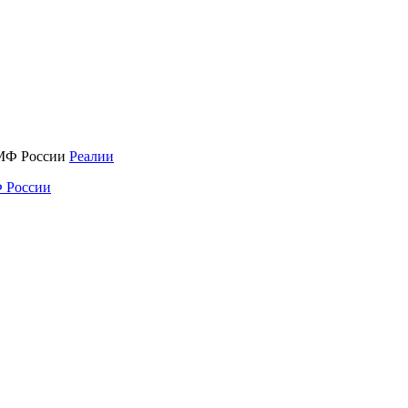
Реалии
 России