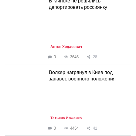
В Минске не решились
депортировать россиянку
Антон Ходасевич
0
3646
28
Волкер нагрянул в Киев под
занавес военного положения
Татьяна Ивженко
0
4454
41