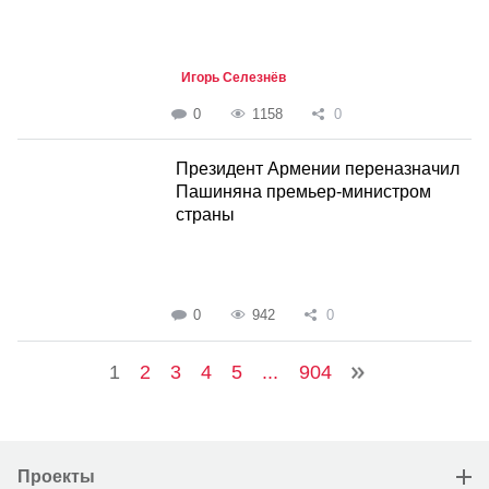
Игорь Селезнёв
0
1158
0
Президент Армении переназначил
Пашиняна премьер-министром
страны
0
942
0
1
2
3
4
5
...
904
Проекты