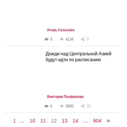
Игорь Селезнёв
0
4134
0
Дожди над Центральной Азией
будут идти по расписанию
Виктория Панфилова
0
5805
23
1
...
10
11
12
13
14
...
904