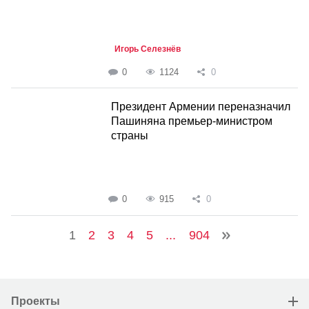
Игорь Селезнёв
0
1124
0
Президент Армении переназначил
Пашиняна премьер-министром
страны
0
915
0
1
2
3
4
5
...
904
Проекты