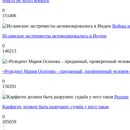
Никто не хотел воевать
0
151406
3
Войны и
Исламские экстремисты активизировались в Индии
0
146213
2
«Резидент Мария Осипова – преданный, проверенный человек
0
150291
1
Реалии
Карфаген должен быть разрушен: судьба у него такая
0
205659
7