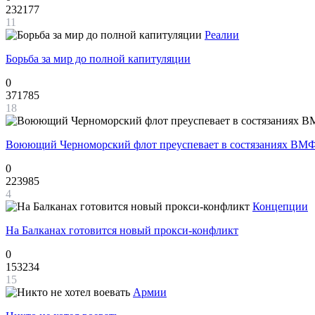
232177
11
Реалии
Борьба за мир до полной капитуляции
0
371785
18
Воюющий Черноморский флот преуспевает в состязаниях ВМФ
0
223985
4
Концепции
На Балканах готовится новый прокси-конфликт
0
153234
15
Армии