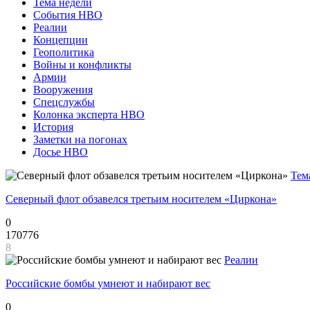
Тема недели
События НВО
Реалии
Концепции
Геополитика
Войны и конфликты
Армии
Вооружения
Спецслужбы
Колонка эксперта НВО
История
Заметки на погонах
Досье НВО
Тем
Северный флот обзавелся третьим носителем «Циркона»
0
170776
8
Реалии
Российские бомбы умнеют и набирают вес
0