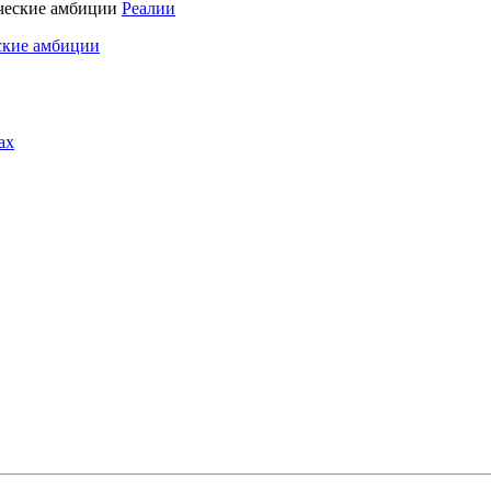
Реалии
ские амбиции
ах