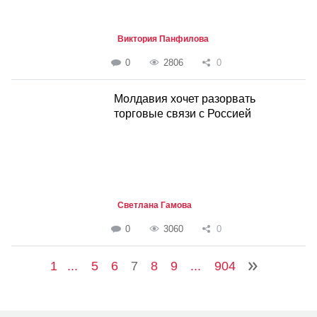
Виктория Панфилова
0
2806
0
Молдавия хочет разорвать
торговые связи с Россией
Светлана Гамова
0
3060
0
1
...
5
6
7
8
9
...
904