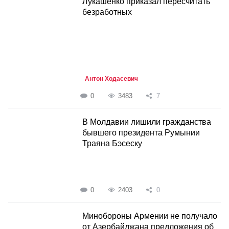
Лукашенко приказал пересчитать
безработных
Антон Ходасевич
0
3483
7
В Молдавии лишили гражданства
бывшего президента Румынии
Траяна Бэсеску
0
2403
0
Минобороны Армении не получало
от Азербайджана предложения об