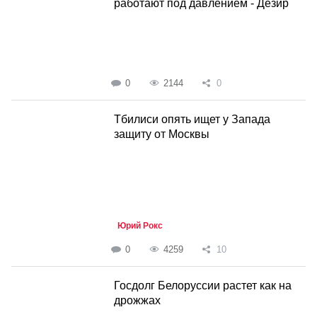
работают под давлением - Дезир
0
2144
0
Тбилиси опять ищет у Запада
защиту от Москвы
Юрий Рокс
0
4259
10
Госдолг Белоруссии растет как на
дрожжах